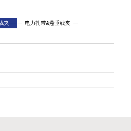
线夹
电力扎带&悬垂线夹