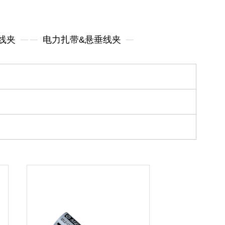
线夹
电力扎带&悬垂线夹