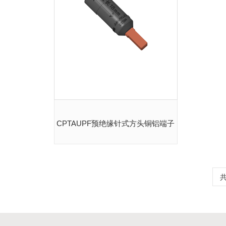
CPTAUPF预绝缘针式方头铜铝端子
共