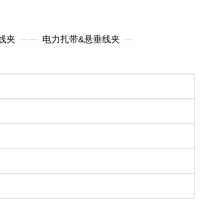
线夹
电力扎带&悬垂线夹