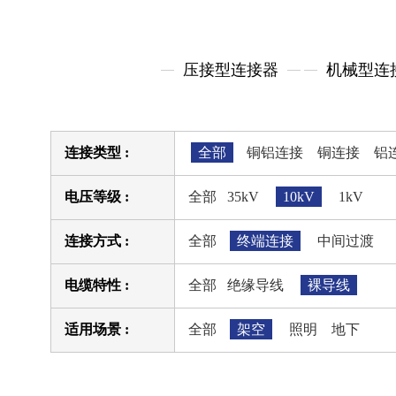
压接型连接器
机械型连
连接类型 :
全部
铜铝连接
铜连接
铝
电压等级 :
全部
35kV
10kV
1kV
连接方式 :
全部
终端连接
中间过渡
电缆特性 :
全部
绝缘导线
裸导线
适用场景 :
全部
架空
照明
地下