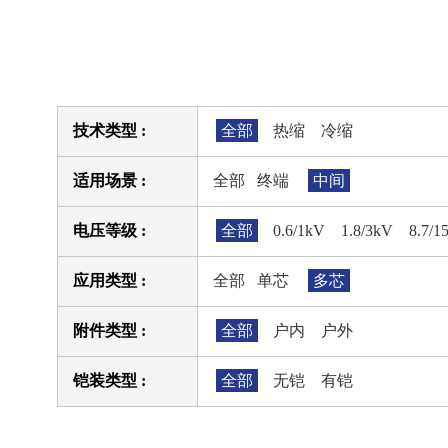
技术类型 :
全部
热缩
冷缩
适用场景 :
全部
终端
中间
电压等级 :
全部
0.6/1kV
1.8/3kV
8.7/1
应用类型 :
全部
单芯
多芯
附件类型 :
全部
户内
户外
铠装类型 :
全部
无铠
有铠