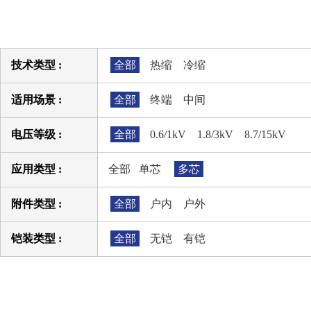
技术类型 :
全部
热缩
冷缩
适用场景 :
全部
终端
中间
电压等级 :
全部
0.6/1kV
1.8/3kV
8.7/15kV
应用类型 :
全部
单芯
多芯
附件类型 :
全部
户内
户外
铠装类型 :
全部
无铠
有铠